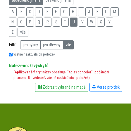
vědeckého jména
českého jména
A
B
C
D
E
F
G
H
I
J
K
L
M
N
O
P
Q
R
S
T
U
V
W
X
Y
Z
vše
Filtr:
jen byliny
jen dřeviny
vše
včetně neaktuálních položek
Nalezeno: 0 výskytů
(
Aplikované filtry:
název obsahuje: "Abies concolor"; počáteční
písmeno: U - vědecké; včetně neaktuálních položek)
Zobrazit vybrané na mapě
Verze pro tisk