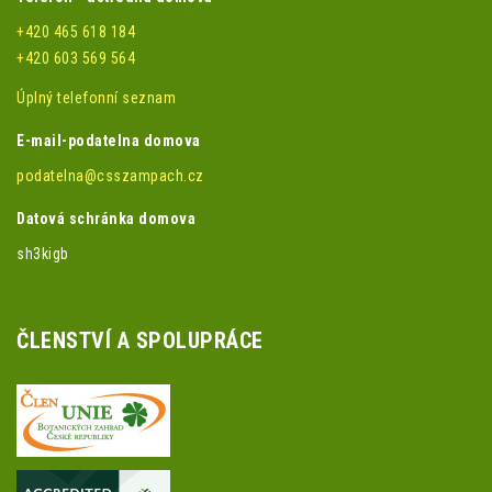
+420 465 618 184
+420 603 569 564
Úplný telefonní seznam
E-mail-podatelna domova
podatelna@csszampach.cz
Datová schránka domova
sh3kigb
ČLENSTVÍ A SPOLUPRÁCE