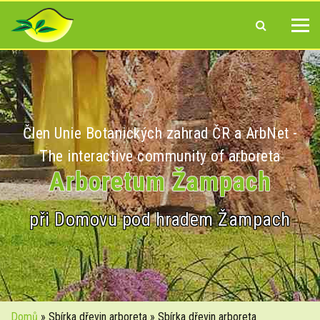
Člen Unie Botanických zahrad ČR a ArbNet -
The interactive community of arboreta
Arboretum Žampach
při Domovu pod hradem Žampach
Domů
» Sbírka dřevin arboreta » Sbírka dřevin arboreta