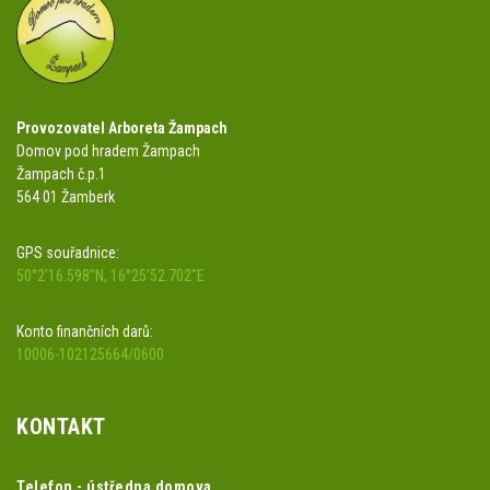
Provozovatel Arboreta Žampach
Domov pod hradem Žampach
Žampach č.p.1
564 01 Žamberk
GPS souřadnice:
50°2'16.598"N, 16°25'52.702"E
Konto finančních darů:
10006-102125664/0600
KONTAKT
Telefon - ústředna domova