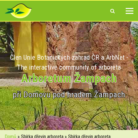
Člen Unie Botanických zahrad ČR a ArbNet -
The interactive community of arboreta
Arboretum Žampach
při Domovu pod hradem Žampach
Domů
» Sbírka dřevin arboreta » Sbírka dřevin arboreta