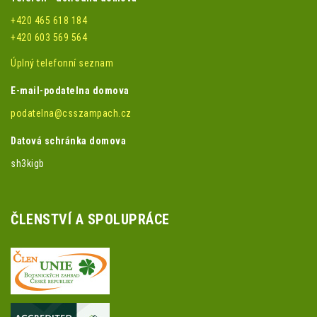
+420 465 618 184
+420 603 569 564
Úplný telefonní seznam
E-mail-podatelna domova
podatelna@csszampach.cz
Datová schránka domova
sh3kigb
ČLENSTVÍ A SPOLUPRÁCE