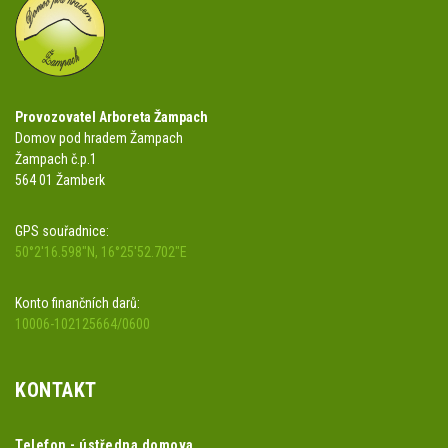
Provozovatel Arboreta Žampach
Domov pod hradem Žampach
Žampach č.p.1
564 01 Žamberk
GPS souřadnice:
50°2'16.598"N, 16°25'52.702"E
Konto finančních darů:
10006-102125664/0600
KONTAKT
Telefon - ústředna domova