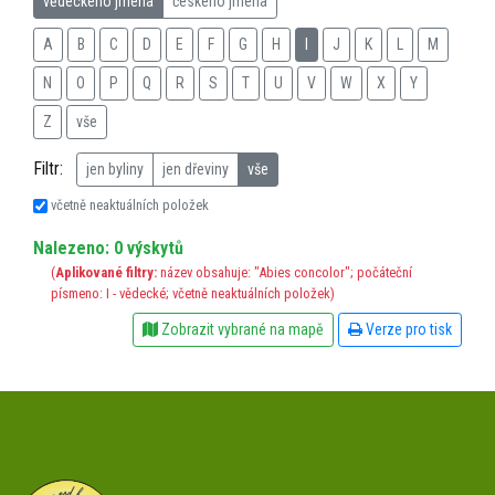
vědeckého jména
českého jména
A
B
C
D
E
F
G
H
I
J
K
L
M
N
O
P
Q
R
S
T
U
V
W
X
Y
Z
vše
Filtr:
jen byliny
jen dřeviny
vše
včetně neaktuálních položek
Nalezeno: 0 výskytů
(
Aplikované filtry:
název obsahuje: "Abies concolor"; počáteční
písmeno: I - vědecké; včetně neaktuálních položek)
Zobrazit vybrané na mapě
Verze pro tisk