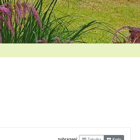
zobrazení:
Tabulka
Karty