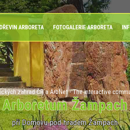
 DŘEVIN ARBORETA
FOTOGALERIE ARBORETA
IN
ických zahrad ČR a ArbNet - The interactive commu
Arboretum Žampach
při Domovu pod hradem Žampach