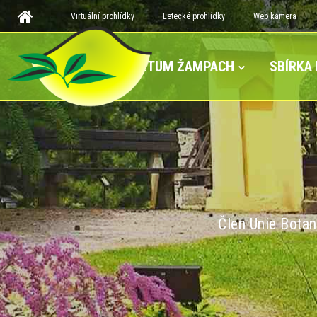
Virtuální prohlídky
Letecké prohlídky
Web kamera
ARBORETUM ŽAMPACH
SBÍRKA
Člen Unie Botan