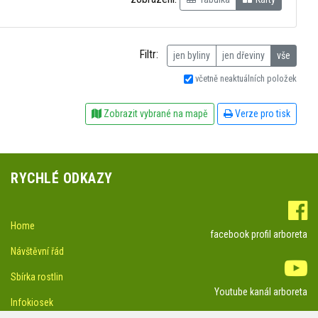
Filtr:
jen byliny
jen dřeviny
vše
včetně neaktuálních položek
Zobrazit vybrané na mapě
Verze pro tisk
RYCHLÉ ODKAZY
Home
facebook profil arboreta
Návštěvní řád
Sbírka rostlin
Youtube kanál arboreta
Infokiosek