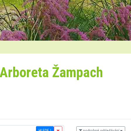
 Arboreta Žampach
HLEDEJ
podrobné vyhledávání