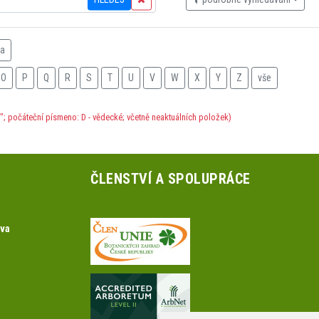
na
O
P
Q
R
S
T
U
V
W
X
Y
Z
vše
; počáteční písmeno: D - vědecké; včetně neaktuálních položek)
ČLENSTVÍ A SPOLUPRÁCE
ova