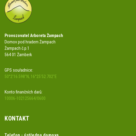
Provozovatel Arboreta Žampach
Domov pod hradem Žampach
Žampach č.p.1
564 01 Žamberk
GPS souřadnice:
50°2'16.598"N, 16°25'52.702"E
Konto finančních darů:
10006-102125664/0600
KONTAKT
Telefon - ústředna domova