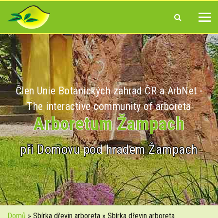
Člen Unie Botanických zahrad ČR a ArbNet -
The interactive community of arboreta
Arboretum Žampach
při Domovu pod hradem Žampach
Domů
» Sbírka dřevin arboreta » Sbírka dřevin arboreta