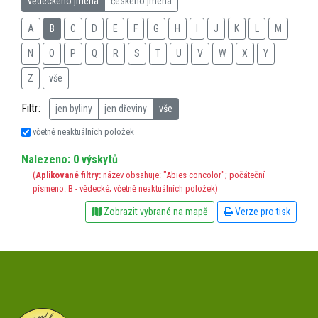
vědeckého jména
českého jména
A
B
C
D
E
F
G
H
I
J
K
L
M
N
O
P
Q
R
S
T
U
V
W
X
Y
Z
vše
Filtr:
jen byliny
jen dřeviny
vše
včetně neaktuálních položek
Nalezeno: 0 výskytů
(
Aplikované filtry:
název obsahuje: "Abies concolor"; počáteční
písmeno: B - vědecké; včetně neaktuálních položek)
Zobrazit vybrané na mapě
Verze pro tisk