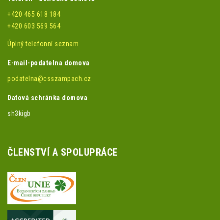
+420 465 618 184
+420 603 569 564
Úplný telefonní seznam
E-mail-podatelna domova
podatelna@csszampach.cz
Datová schránka domova
sh3kigb
ČLENSTVÍ A SPOLUPRÁCE