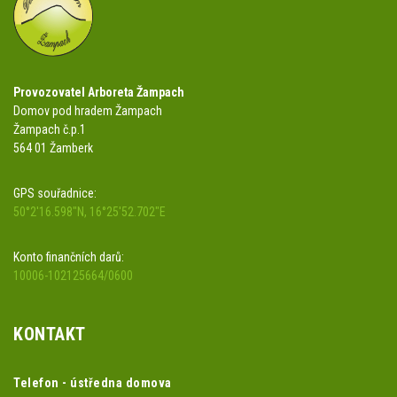
Provozovatel Arboreta Žampach
Domov pod hradem Žampach
Žampach č.p.1
564 01 Žamberk
GPS souřadnice:
50°2'16.598"N, 16°25'52.702"E
Konto finančních darů:
10006-102125664/0600
KONTAKT
Telefon - ústředna domova