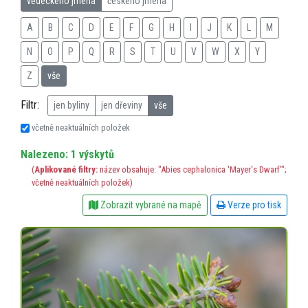
vědeckého jména
českého jména
A
B
C
D
E
F
G
H
I
J
K
L
M
N
O
P
Q
R
S
T
U
V
W
X
Y
Z
vše
Filtr:
jen byliny
jen dřeviny
vše
včetně neaktuálních položek
Nalezeno: 1 výskytů
(
Aplikované filtry:
název obsahuje: "Abies cephalonica 'Mayer's Dwarf'";
včetně neaktuálních položek)
Zobrazit vybrané na mapě
Verze pro tisk