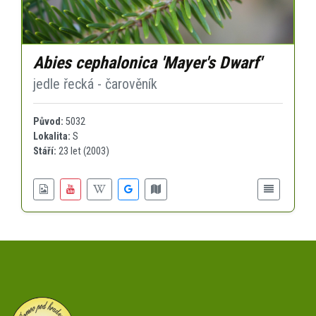
Abies cephalonica 'Mayer's Dwarf'
jedle řecká - čarověník
Původ:
5032
Lokalita:
S
Stáří:
23 let (2003)