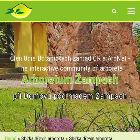
Člen Unie Botanických zahrad ČR a ArbNet -
The interactive community of arboreta
Arboretum Žampach
při Domovu pod hradem Žampach
Domů
» Sbírka dřevin arboreta » Sbírka dřevin arboreta