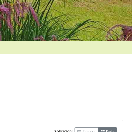
zobrazení:
Tabulka
Karty