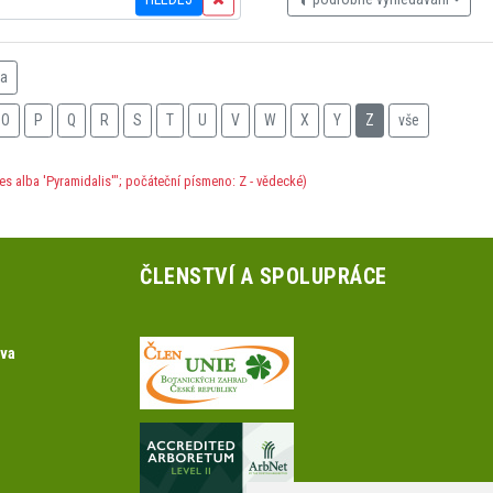
na
O
P
Q
R
S
T
U
V
W
X
Y
Z
vše
es alba 'Pyramidalis'"; počáteční písmeno: Z - vědecké)
ČLENSTVÍ A SPOLUPRÁCE
ova