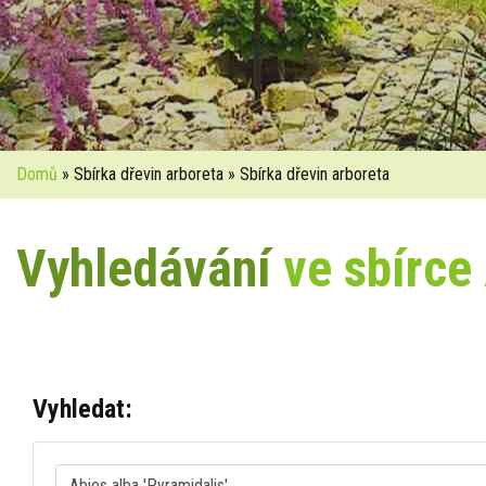
Domů
» Sbírka dřevin arboreta » Sbírka dřevin arboreta
Vyhledávání
ve sbírce
Vyhledat: