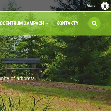
Private
FOCENTRUM ŽAMPACH
KONTAKTY
nity of arboreta