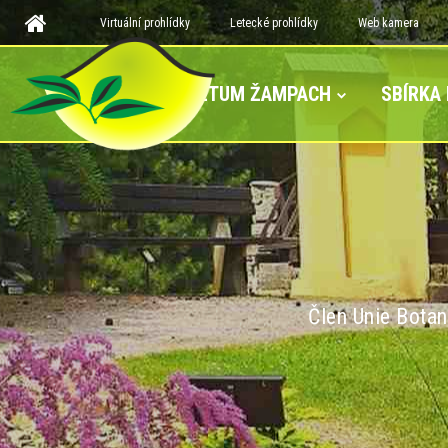
Virtuální prohlídky
Letecké prohlídky
Web kamera
ARBORETUM ŽAMPACH
SBÍRKA
Člen Unie Botan