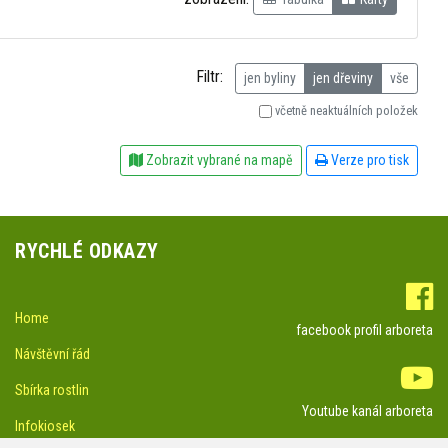
Filtr:
jen byliny
jen dřeviny
vše
včetně neaktuálních položek
Zobrazit vybrané na mapě
Verze pro tisk
RYCHLÉ ODKAZY
Home
facebook profil arboreta
Návštěvní řád
Sbírka rostlin
Youtube kanál arboreta
Infokiosek