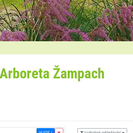
 Arboreta Žampach
HLEDEJ
podrobné vyhledávání