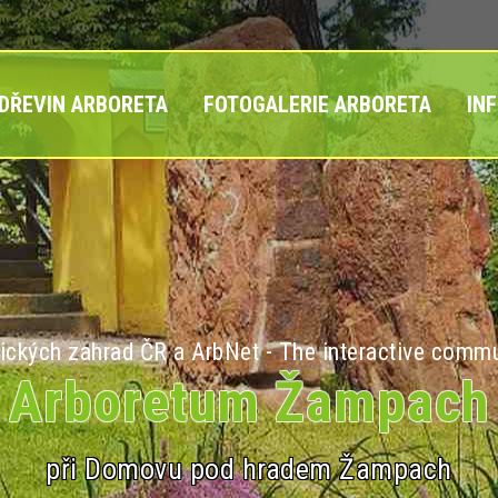
 DŘEVIN ARBORETA
FOTOGALERIE ARBORETA
IN
ických zahrad ČR a ArbNet - The interactive commu
Arboretum Žampach
při Domovu pod hradem Žampach