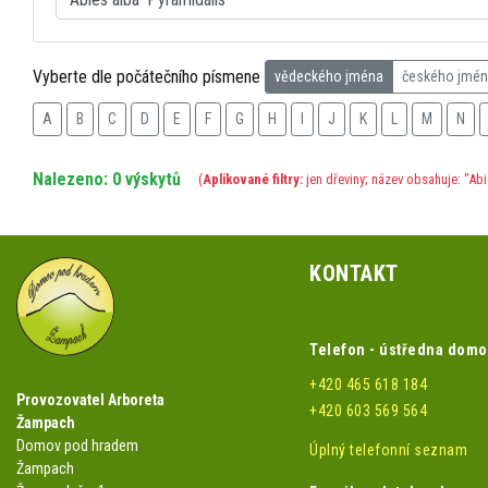
Vyberte dle počátečního písmene
vědeckého jména
českého jmé
A
B
C
D
E
F
G
H
I
J
K
L
M
N
Nalezeno: 0 výskytů
(
Aplikované filtry:
jen dřeviny; název obsahuje: "Abi
KONTAKT
Telefon - ústředna dom
+420 465 618 184
Provozovatel Arboreta
+420 603 569 564
Žampach
Domov pod hradem
Úplný telefonní seznam
Žampach