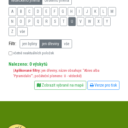
vědeckého jména
českého jména
A
B
C
D
E
F
G
H
I
J
K
L
M
N
O
P
Q
R
S
T
U
V
W
X
Y
Z
vše
Filtr:
jen byliny
jen dřeviny
vše
včetně neaktuálních položek
Nalezeno: 0 výskytů
(
Aplikované filtry:
jen dřeviny; název obsahuje: "Abies alba
'Pyramidalis'"; počáteční písmeno: U - vědecké)
Zobrazit vybrané na mapě
Verze pro tisk