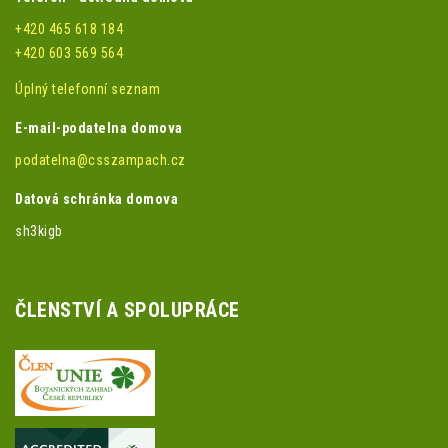
+420 465 618 184
+420 603 569 564
Úplný telefonní seznam
E-mail-podatelna domova
podatelna@csszampach.cz
Datová schránka domova
sh3kigb
ČLENSTVÍ A SPOLUPRÁCE