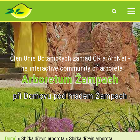
Člen Unie Botanických zahrad ČR a ArbNet -
The interactive community of arboreta
Arboretum Žampach
při Domovu pod hradem Žampach
Domů
» Sbírka dřevin arboreta » Sbírka dřevin arboreta