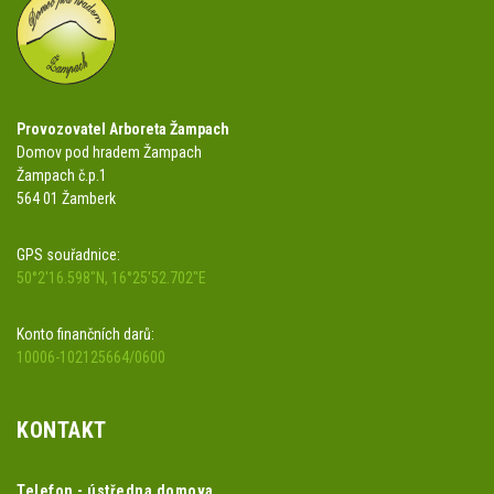
Provozovatel Arboreta Žampach
Domov pod hradem Žampach
Žampach č.p.1
564 01 Žamberk
GPS souřadnice:
50°2'16.598"N, 16°25'52.702"E
Konto finančních darů:
10006-102125664/0600
KONTAKT
Telefon - ústředna domova