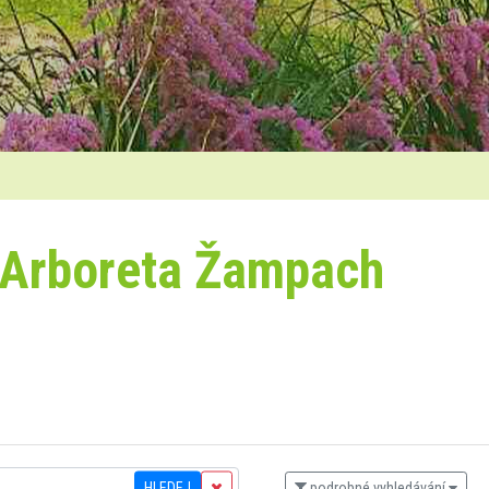
 Arboreta Žampach
HLEDEJ
podrobné vyhledávání