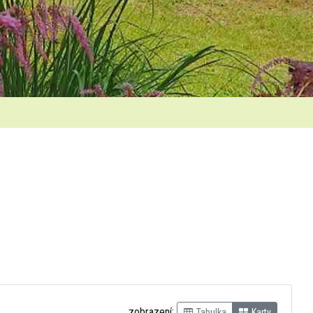
zobrazení:
Tabulka
Karty