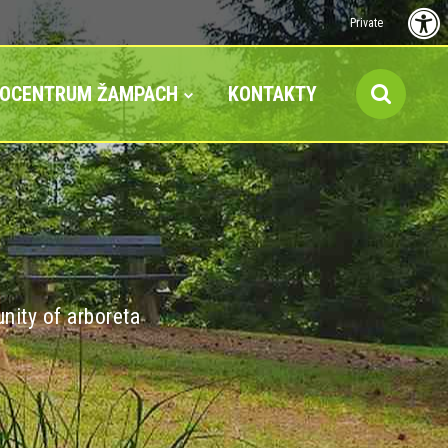
Private
FOCENTRUM ŽAMPACH
KONTAKTY
nity of arboreta