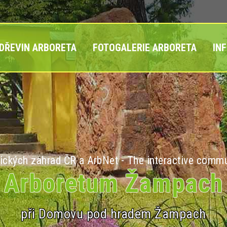
 DŘEVIN ARBORETA
FOTOGALERIE ARBORETA
IN
ických zahrad ČR a ArbNet - The interactive commu
Arboretum Žampach
při Domovu pod hradem Žampach