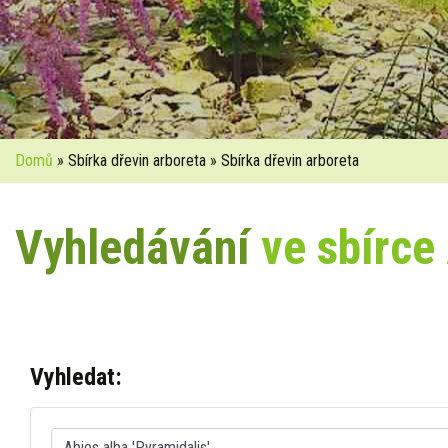
Domů
» Sbírka dřevin arboreta » Sbírka dřevin arboreta
Vyhledávání
ve sbírce
Vyhledat: