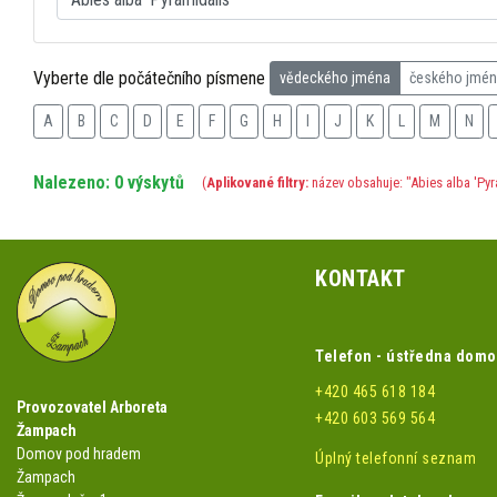
Vyberte dle počátečního písmene
vědeckého jména
českého jmé
A
B
C
D
E
F
G
H
I
J
K
L
M
N
Nalezeno: 0 výskytů
(
Aplikované filtry:
název obsahuje: "Abies alba 'Pyr
KONTAKT
Telefon - ústředna dom
+420 465 618 184
Provozovatel Arboreta
+420 603 569 564
Žampach
Domov pod hradem
Úplný telefonní seznam
Žampach