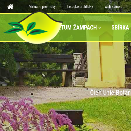
Virtuální prohlídky
Letecké prohlídky
Web kamera
ARBORETUM ŽAMPACH
SBÍRKA
Člen Unie Botan