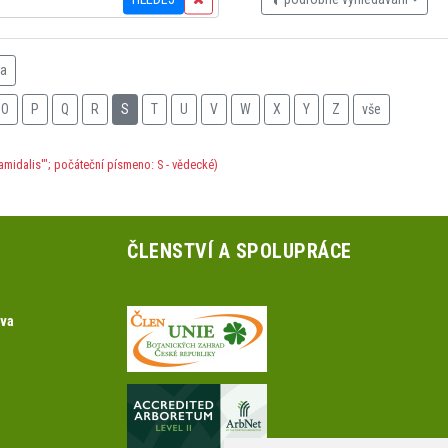
na
O
P
Q
R
S
T
U
V
W
X
Y
Z
vše
amidalis'"; počáteční písmeno: S - vědecké)
ČLENSTVÍ A SPOLUPRÁCE
ova