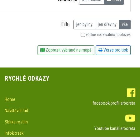
Filtr:
jen byliny
jen dřeviny
vše
včetně neaktuálních položek
Zobrazit vybrané na mapě
Verze pro tisk
RYCHLÉ ODKAZY
Home
facebook profil arboreta
Návštěvní řád
Sbírka rostlin
Youtube kanál arboreta
Infokiosek