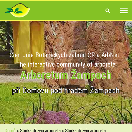
Člen Unie Botanických zahrad ČR a ArbNet -
The interactive community of arboreta
Arboretum Žampach
při Domovu pod hradem Žampach
Domů
» Sbírka dřevin arboreta » Sbírka dřevin arboreta