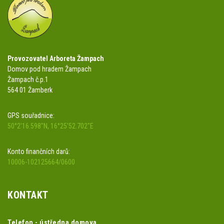
Provozovatel Arboreta Žampach
Domov pod hradem Žampach
Žampach č.p.1
564 01 Žamberk
GPS souřadnice:
50°2'16.598"N, 16°25'52.702"E
Konto finančních darů:
10006-102125664/0600
KONTAKT
Telefon - ústředna domova