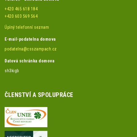
+420 465 618 184
+420 603 569 564
Úplný telefonní seznam
E-mail-podatelna domova
podatelna@csszampach.cz
Datová schránka domova
sh3kigb
ČLENSTVÍ A SPOLUPRÁCE