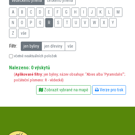
vědeckého jména
českého jména
A
B
C
D
E
F
G
H
I
J
K
L
M
N
O
P
Q
R
S
T
U
V
W
X
Y
Z
vše
Filtr:
jen byliny
jen dřeviny
vše
včetně neaktuálních položek
Nalezeno: 0 výskytů
(
Aplikované filtry:
jen byliny; název obsahuje: "Abies alba 'Pyramidalis'";
počáteční písmeno: R - vědecké)
Zobrazit vybrané na mapě
Verze pro tisk