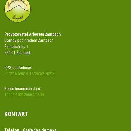
Provozovatel Arboreta Žampach
Domov pod hradem Žampach
Žampach č.p.1
564 01 Žamberk
GPS souřadnice:
50°2'16.598"N, 16°25'52.702"E
Konto finančních darů:
10006-102125664/0600
KONTAKT
Telefon - ústředna domova