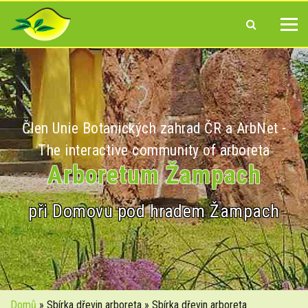
Člen Unie Botanických zahrad ČR a ArbNet -
The interactive community of arboreta
Arboretum Žampach
při Domovu pod hradem Žampach
Domů
» Sbírka dřevin arboreta » Sbírka dřevin arboreta