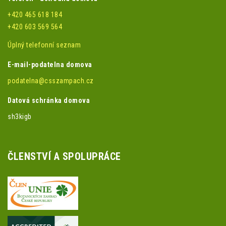
+420 465 618 184
+420 603 569 564
Úplný telefonní seznam
E-mail-podatelna domova
podatelna@csszampach.cz
Datová schránka domova
sh3kigb
ČLENSTVÍ A SPOLUPRÁCE