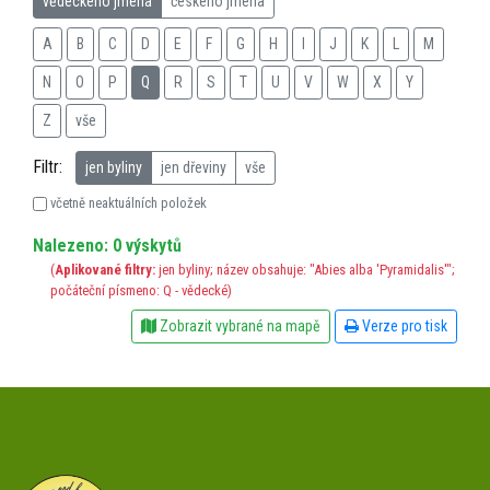
vědeckého jména
českého jména
A
B
C
D
E
F
G
H
I
J
K
L
M
N
O
P
Q
R
S
T
U
V
W
X
Y
Z
vše
Filtr:
jen byliny
jen dřeviny
vše
včetně neaktuálních položek
Nalezeno: 0 výskytů
(
Aplikované filtry:
jen byliny; název obsahuje: "Abies alba 'Pyramidalis'";
počáteční písmeno: Q - vědecké)
Zobrazit vybrané na mapě
Verze pro tisk