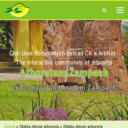
Člen Unie Botanických zahrad ČR a ArbNet -
The interactive community of arboreta
Arboretum Žampach
při Domovu pod hradem Žampach
Domů
» Sbírka dřevin arboreta » Sbírka dřevin arboreta