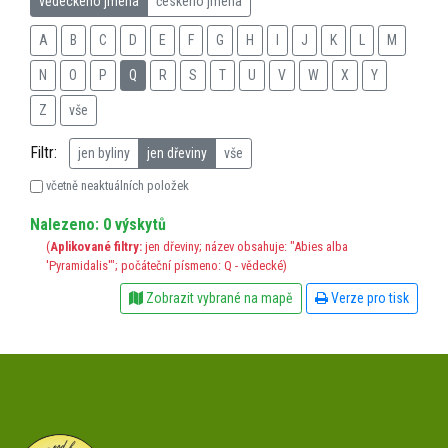
vědeckého jména
českého jména
A
B
C
D
E
F
G
H
I
J
K
L
M
N
O
P
Q
R
S
T
U
V
W
X
Y
Z
vše
Filtr:
jen byliny
jen dřeviny
vše
včetně neaktuálních položek
Nalezeno: 0 výskytů
(
Aplikované filtry:
jen dřeviny; název obsahuje: "Abies alba
'Pyramidalis'"; počáteční písmeno: Q - vědecké)
Zobrazit vybrané na mapě
Verze pro tisk