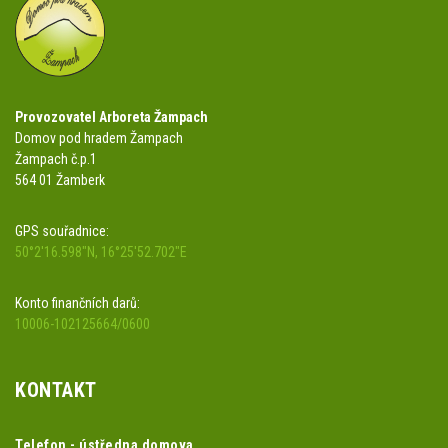
Provozovatel Arboreta Žampach
Domov pod hradem Žampach
Žampach č.p.1
564 01 Žamberk
GPS souřadnice:
50°2'16.598"N, 16°25'52.702"E
Konto finančních darů:
10006-102125664/0600
KONTAKT
Telefon - ústředna domova