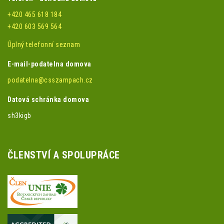
+420 465 618 184
+420 603 569 564
Úplný telefonní seznam
E-mail-podatelna domova
podatelna@csszampach.cz
Datová schránka domova
sh3kigb
ČLENSTVÍ A SPOLUPRÁCE