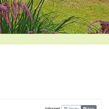
zobrazení:
Tabulka
Karty