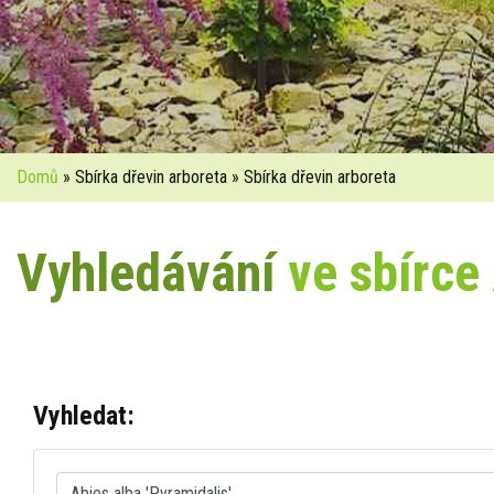
Domů
» Sbírka dřevin arboreta » Sbírka dřevin arboreta
Vyhledávání
ve sbírce
Vyhledat: