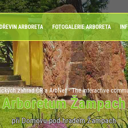
 DŘEVIN ARBORETA
FOTOGALERIE ARBORETA
IN
ických zahrad ČR a ArbNet - The interactive commu
Arboretum Žampach
při Domovu pod hradem Žampach