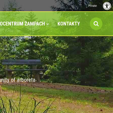
Private
FOCENTRUM ŽAMPACH
KONTAKTY
nity of arboreta