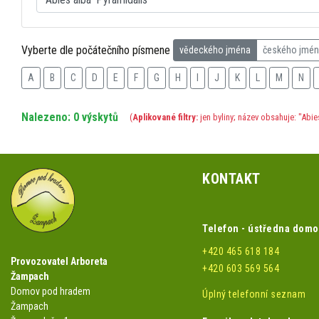
Vyberte dle počátečního písmene
vědeckého jména
českého jmé
A
B
C
D
E
F
G
H
I
J
K
L
M
N
Nalezeno: 0 výskytů
(
Aplikované filtry:
jen byliny; název obsahuje: "Abie
KONTAKT
Telefon - ústředna dom
+420 465 618 184
Provozovatel Arboreta
+420 603 569 564
Žampach
Domov pod hradem
Úplný telefonní seznam
Žampach