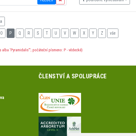
na
O
P
Q
R
S
T
U
V
W
X
Y
Z
vše
s alba 'Pyramidalis'"; počáteční písmeno: P - vědecké)
ČLENSTVÍ A SPOLUPRÁCE
ova