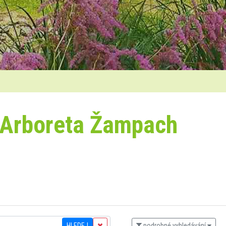
 Arboreta Žampach
HLEDEJ
podrobné vyhledávání