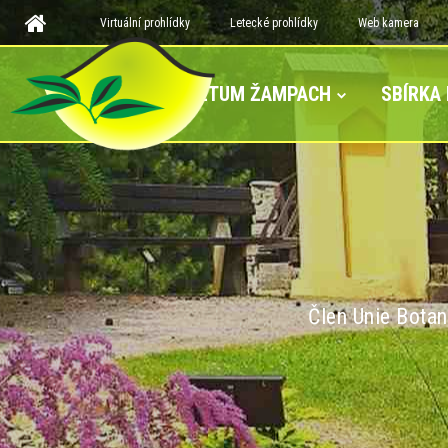
Virtuální prohlídky
Letecké prohlídky
Web kamera
ARBORETUM ŽAMPACH
SBÍRKA
Člen Unie Botan