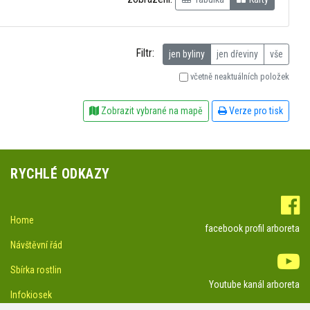
Filtr:
jen byliny
jen dřeviny
vše
včetně neaktuálních položek
Zobrazit vybrané na mapě
Verze pro tisk
RYCHLÉ ODKAZY
Home
facebook profil arboreta
Návštěvní řád
Sbírka rostlin
Youtube kanál arboreta
Infokiosek