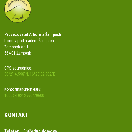
Provozovatel Arboreta Žampach
Domov pod hradem Žampach
Žampach č.p.1
564 01 Žamberk
GPS souřadnice:
50°2'16.598"N, 16°25'52.702"E
Konto finančních darů:
10006-102125664/0600
KONTAKT
Telefon - ústředna domova