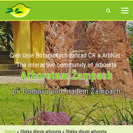
Člen Unie Botanických zahrad ČR a ArbNet -
The interactive community of arboreta
Arboretum Žampach
při Domovu pod hradem Žampach
Domů
» Sbírka dřevin arboreta » Sbírka dřevin arboreta