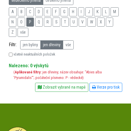
vědeckého jména
českého jména
A
B
C
D
E
F
G
H
I
J
K
L
M
N
O
P
Q
R
S
T
U
V
W
X
Y
Z
vše
Filtr:
jen byliny
jen dřeviny
vše
včetně neaktuálních položek
Nalezeno: 0 výskytů
(
Aplikované filtry:
jen dřeviny; název obsahuje: "Abies alba
'Pyramidalis'"; počáteční písmeno: P - vědecké)
Zobrazit vybrané na mapě
Verze pro tisk