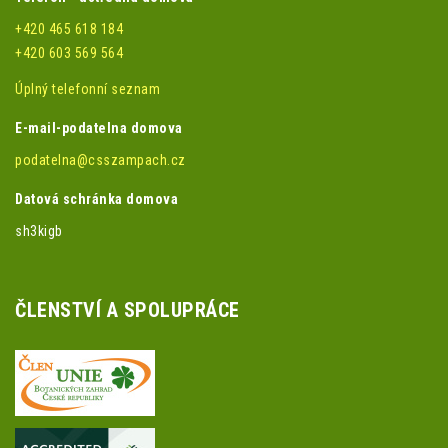
+420 465 618 184
+420 603 569 564
Úplný telefonní seznam
E-mail-podatelna domova
podatelna@csszampach.cz
Datová schránka domova
sh3kigb
ČLENSTVÍ A SPOLUPRÁCE