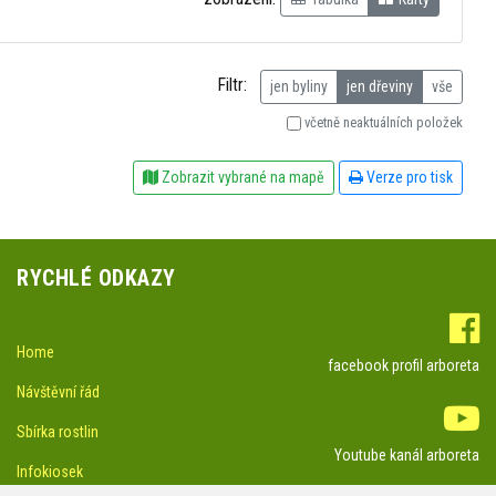
Filtr:
jen byliny
jen dřeviny
vše
včetně neaktuálních položek
Zobrazit vybrané na mapě
Verze pro tisk
RYCHLÉ ODKAZY
Home
facebook profil arboreta
Návštěvní řád
Sbírka rostlin
Youtube kanál arboreta
Infokiosek