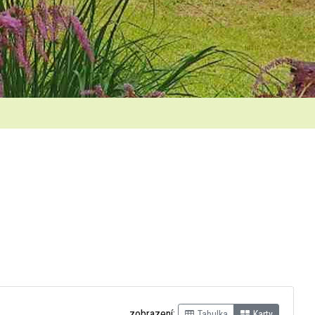
zobrazení:
Tabulka
Karty