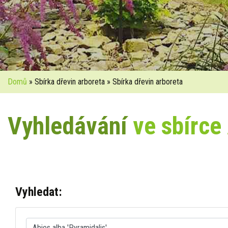
Domů
» Sbírka dřevin arboreta » Sbírka dřevin arboreta
Vyhledávání
ve sbírce
Vyhledat: