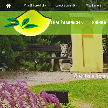
Virtuální prohlídky
Letecké prohlídky
Web kamera
ARBORETUM ŽAMPACH
SBÍRKA
Člen Unie Botan