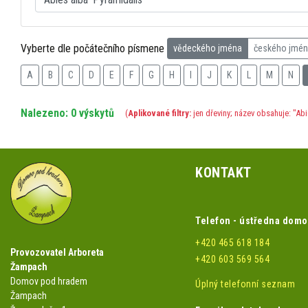
Vyberte dle počátečního písmene
vědeckého jména
českého jmé
A
B
C
D
E
F
G
H
I
J
K
L
M
N
Nalezeno: 0 výskytů
(
Aplikované filtry:
jen dřeviny; název obsahuje: "Abi
KONTAKT
Telefon - ústředna dom
+420 465 618 184
Provozovatel Arboreta
+420 603 569 564
Žampach
Domov pod hradem
Úplný telefonní seznam
Žampach