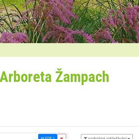
 Arboreta Žampach
HLEDEJ
podrobné vyhledávání