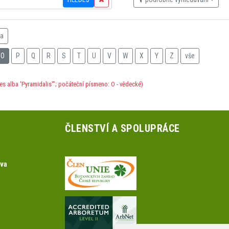
na
O
P
Q
R
S
T
U
V
W
X
Y
Z
vše
es alba 'Pyramidalis'"; počáteční písmeno: O - vědecké)
ČLENSTVÍ A SPOLUPRÁCE
ova