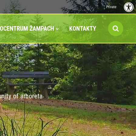
Private
FOCENTRUM ŽAMPACH
KONTAKTY
nity of arboreta