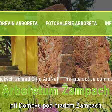
 DŘEVIN ARBORETA
FOTOGALERIE ARBORETA
IN
ických zahrad ČR a ArbNet - The interactive commu
Arboretum Žampach
při Domovu pod hradem Žampach