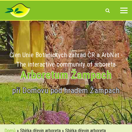
Člen Unie Botanických zahrad ČR a ArbNet -
The interactive community of arboreta
Arboretum Žampach
při Domovu pod hradem Žampach
Domů
» Sbírka dřevin arboreta » Sbírka dřevin arboreta