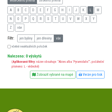
vědeckého jména
českého jména
A
B
C
D
E
F
G
H
I
J
K
L
M
N
O
P
Q
R
S
T
U
V
W
X
Y
Z
vše
Filtr:
jen byliny
jen dřeviny
vše
včetně neaktuálních položek
Nalezeno: 0 výskytů
(
Aplikované filtry:
název obsahuje: "Abies alba 'Pyramidalis'"; počáteční
písmeno: L - vědecké)
Zobrazit vybrané na mapě
Verze pro tisk