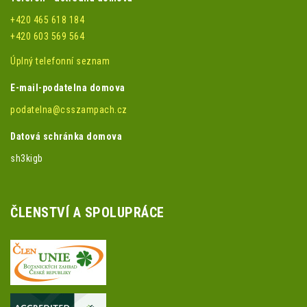
+420 465 618 184
+420 603 569 564
Úplný telefonní seznam
E-mail-podatelna domova
podatelna@csszampach.cz
Datová schránka domova
sh3kigb
ČLENSTVÍ A SPOLUPRÁCE