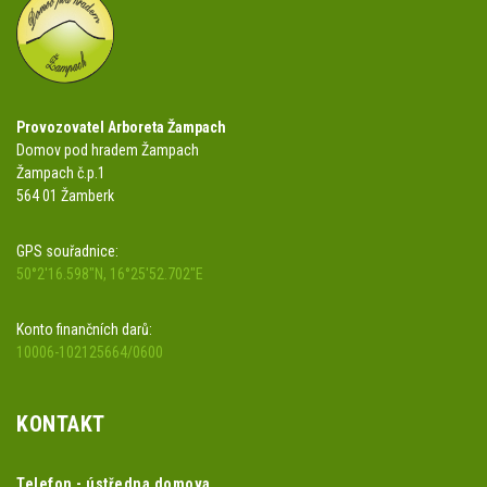
Provozovatel Arboreta Žampach
Domov pod hradem Žampach
Žampach č.p.1
564 01 Žamberk
GPS souřadnice:
50°2'16.598"N, 16°25'52.702"E
Konto finančních darů:
10006-102125664/0600
KONTAKT
Telefon - ústředna domova