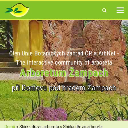
Člen Unie Botanických zahrad ČR a ArbNet -
The interactive community of arboreta
Arboretum Žampach
při Domovu pod hradem Žampach
Domů
» Sbírka dřevin arboreta » Sbírka dřevin arboreta