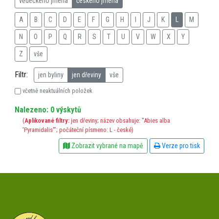
vědeckého jména
českého jména
A
B
C
D
E
F
G
H
I
J
K
L
M
N
O
P
Q
R
S
T
U
V
W
X
Y
Z
vše
Filtr:
jen byliny
jen dřeviny
vše
včetně neaktuálních položek
Nalezeno: 0 výskytů
(
Aplikované filtry:
jen dřeviny; název obsahuje: "Abies alba
'Pyramidalis'"; počáteční písmeno: L - české)
Zobrazit vybrané na mapě
Verze pro tisk