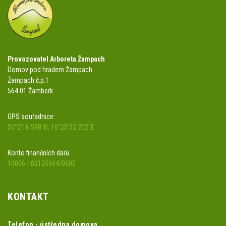
Provozovatel Arboreta Žampach
Domov pod hradem Žampach
Žampach č.p.1
564 01 Žamberk
GPS souřadnice:
50°2'16.598"N, 16°25'52.702"E
Konto finančních darů:
10006-102125664/0600
KONTAKT
Telefon - ústředna domova