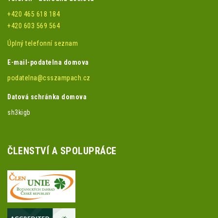
+420 465 618 184
+420 603 569 564
Úplný telefonní seznam
E-mail-podatelna domova
podatelna@csszampach.cz
Datová schránka domova
sh3kigb
ČLENSTVÍ A SPOLUPRÁCE