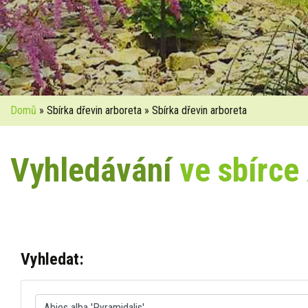
Domů
» Sbírka dřevin arboreta » Sbírka dřevin arboreta
Vyhledávání
ve sbírce
Vyhledat: