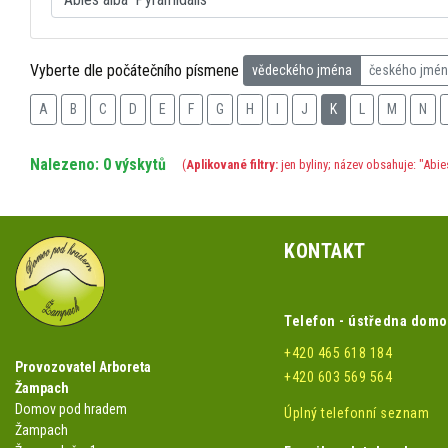
Vyberte dle počátečního písmene
vědeckého jména
českého jmé
A
B
C
D
E
F
G
H
I
J
K
L
M
N
Nalezeno: 0 výskytů
(
Aplikované filtry:
jen byliny; název obsahuje: "Abie
KONTAKT
Telefon - ústředna dom
+420 465 618 184
Provozovatel Arboreta
+420 603 569 564
Žampach
Domov pod hradem
Úplný telefonní seznam
Žampach