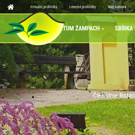
Virtuální prohlídky
Letecké prohlídky
Web kamera
ARBORETUM ŽAMPACH
SBÍRKA
Člen Unie Botan