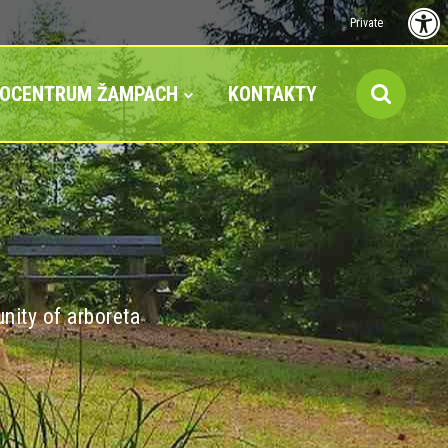
Private
FOCENTRUM ŽAMPACH
KONTAKTY
nity of arboreta