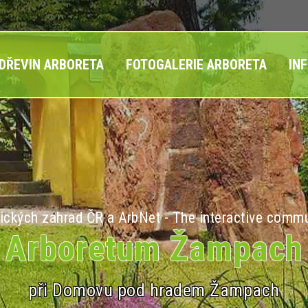
 DŘEVIN ARBORETA
FOTOGALERIE ARBORETA
IN
ických zahrad ČR a ArbNet - The interactive commu
Arboretum Žampach
při Domovu pod hradem Žampach