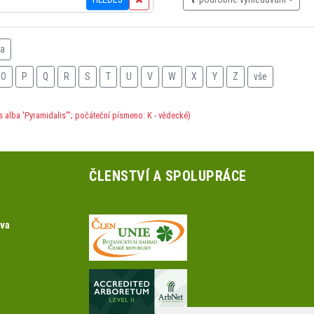
na
O
P
Q
R
S
T
U
V
W
X
Y
Z
vše
s alba 'Pyramidalis'"; počáteční písmeno: K - vědecké)
ČLENSTVÍ A SPOLUPRÁCE
ova