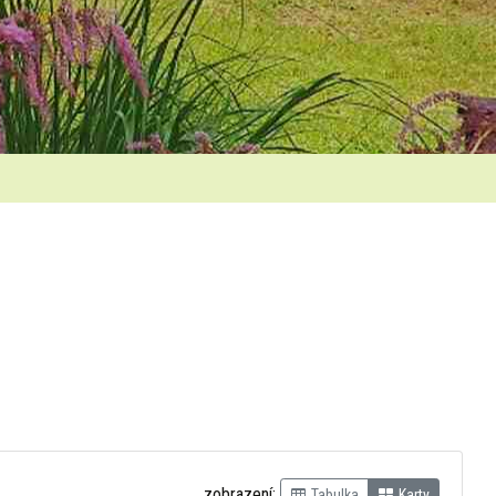
zobrazení:
Tabulka
Karty