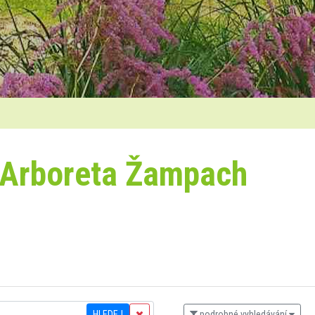
 Arboreta Žampach
HLEDEJ
podrobné vyhledávání