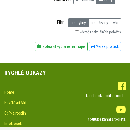
Filtr:
jen byliny
jen dřeviny
vše
včetně neaktuálních položek
Zobrazit vybrané na mapě
Verze pro tisk
RYCHLÉ ODKAZY
Home
facebook profil arboreta
Návštěvní řád
Sbírka rostlin
Youtube kanál arboreta
Infokiosek