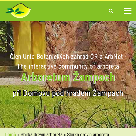
Člen Unie Botanických zahrad ČR a ArbNet -
The interactive community of arboreta
Arboretum Žampach
při Domovu pod hradem Žampach
Domů
» Sbírka dřevin arboreta » Sbírka dřevin arboreta