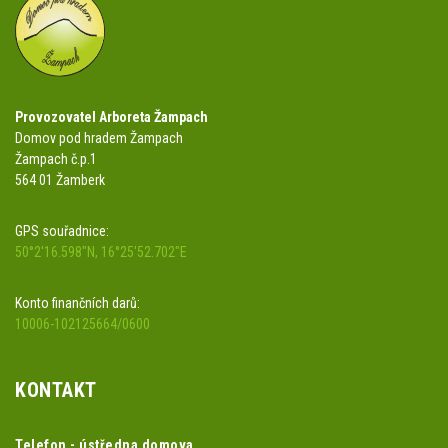
Provozovatel Arboreta Žampach
Domov pod hradem Žampach
Žampach č.p.1
564 01 Žamberk
GPS souřadnice:
50°2'16.598"N, 16°25'52.702"E
Konto finančních darů:
10006-102125664/0600
KONTAKT
Telefon - ústředna domova