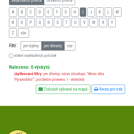
vědeckého jména
českého jména
A
B
C
D
E
F
G
H
I
J
K
L
M
N
O
P
Q
R
S
T
U
V
W
X
Y
Z
vše
Filtr:
jen byliny
jen dřeviny
vše
včetně neaktuálních položek
Nalezeno: 0 výskytů
(
Aplikované filtry:
jen dřeviny; název obsahuje: "Abies alba
'Pyramidalis'"; počáteční písmeno: I - vědecké)
Zobrazit vybrané na mapě
Verze pro tisk