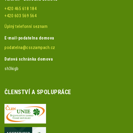
+420 465 618 184
+420 603 569 564
Úplný telefonní seznam
E-mail-podatelna domova
podatelna@csszampach.cz
Datová schránka domova
sh3kigb
ČLENSTVÍ A SPOLUPRÁCE