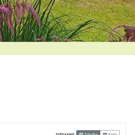
zobrazení:
Tabulka
Karty