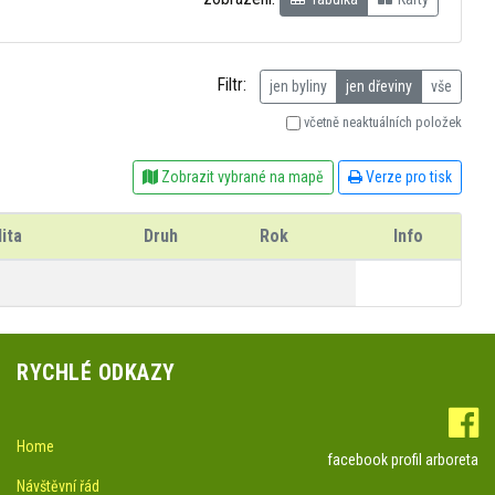
Filtr:
jen byliny
jen dřeviny
vše
včetně neaktuálních položek
Zobrazit vybrané na mapě
Verze pro tisk
ita
Druh
Rok
Info
RYCHLÉ ODKAZY
Home
facebook profil arboreta
Návštěvní řád