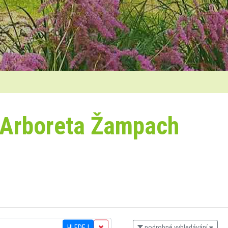
 Arboreta Žampach
HLEDEJ
podrobné vyhledávání