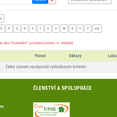
na
O
P
Q
R
S
T
U
V
W
X
Y
Z
vše
es alba 'Pyramidalis'"; počáteční písmeno: H - vědecké)
Původ
Odkazy
Lokal
Žádný záznam neodpovídá vyhledávacím kritériím.
ČLENSTVÍ A SPOLUPRÁCE
ova