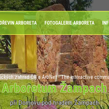
 DŘEVIN ARBORETA
FOTOGALERIE ARBORETA
IN
ických zahrad ČR a ArbNet - The interactive commu
Arboretum Žampach
při Domovu pod hradem Žampach