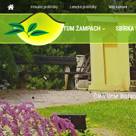
Virtuální prohlídky
Letecké prohlídky
Web kamera
ARBORETUM ŽAMPACH
SBÍRKA
Člen Unie Botan