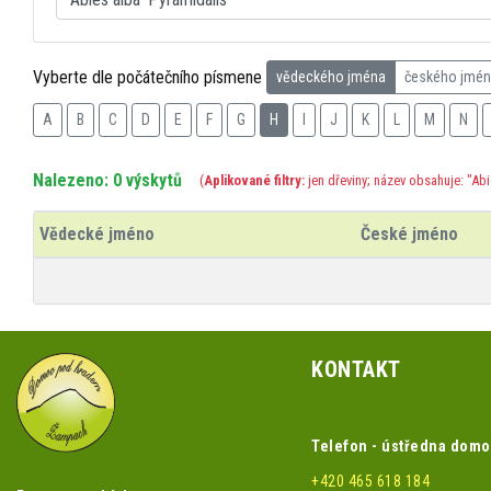
Vyberte dle počátečního písmene
vědeckého jména
českého jmé
A
B
C
D
E
F
G
H
I
J
K
L
M
N
Nalezeno: 0 výskytů
(
Aplikované filtry:
jen dřeviny; název obsahuje: "Abi
Vědecké jméno
České jméno
KONTAKT
Telefon - ústředna dom
+420 465 618 184