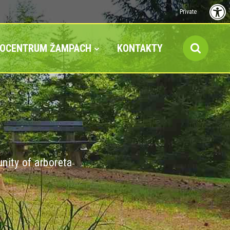
Private
FOCENTRUM ŽAMPACH
KONTAKTY
nity of arboreta