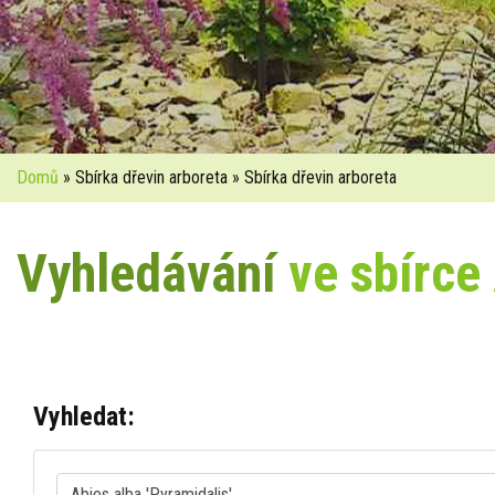
Domů
» Sbírka dřevin arboreta » Sbírka dřevin arboreta
Vyhledávání
ve sbírce
Vyhledat: