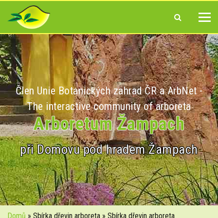
Člen Unie Botanických zahrad ČR a ArbNet -
The interactive community of arboreta
Arboretum Žampach
při Domovu pod hradem Žampach
Domů
» Sbírka dřevin arboreta » Sbírka dřevin arboreta