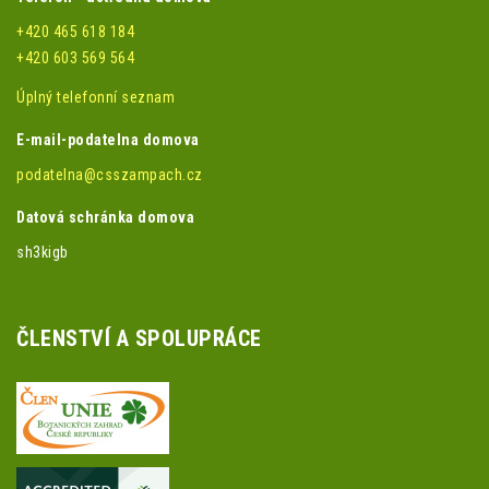
+420 465 618 184
+420 603 569 564
Úplný telefonní seznam
E-mail-podatelna domova
podatelna@csszampach.cz
Datová schránka domova
sh3kigb
ČLENSTVÍ A SPOLUPRÁCE