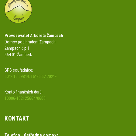
Provozovatel Arboreta Žampach
Domov pod hradem Žampach
Žampach č.p.1
564 01 Žamberk
GPS souřadnice:
50°2'16.598"N, 16°25'52.702"E
Konto finančních darů:
10006-102125664/0600
KONTAKT
Telefon - ústředna domova