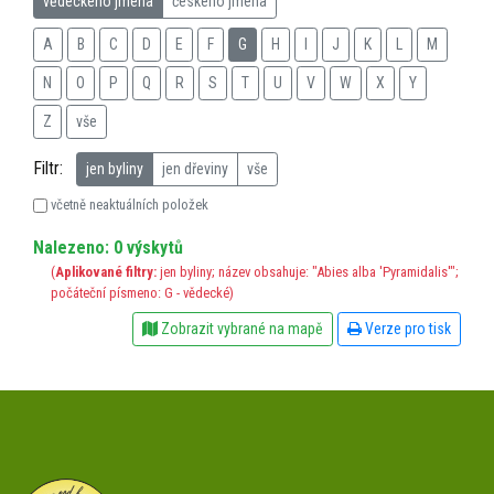
vědeckého jména
českého jména
A
B
C
D
E
F
G
H
I
J
K
L
M
N
O
P
Q
R
S
T
U
V
W
X
Y
Z
vše
Filtr:
jen byliny
jen dřeviny
vše
včetně neaktuálních položek
Nalezeno: 0 výskytů
(
Aplikované filtry:
jen byliny; název obsahuje: "Abies alba 'Pyramidalis'";
počáteční písmeno: G - vědecké)
Zobrazit vybrané na mapě
Verze pro tisk