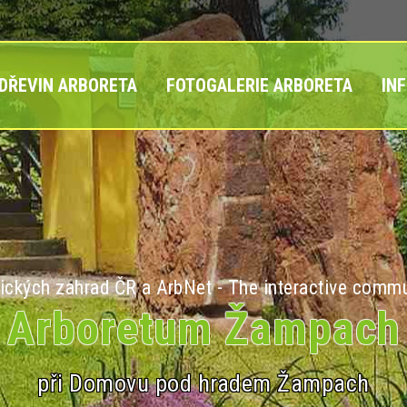
 DŘEVIN ARBORETA
FOTOGALERIE ARBORETA
IN
ických zahrad ČR a ArbNet - The interactive commu
Arboretum Žampach
při Domovu pod hradem Žampach