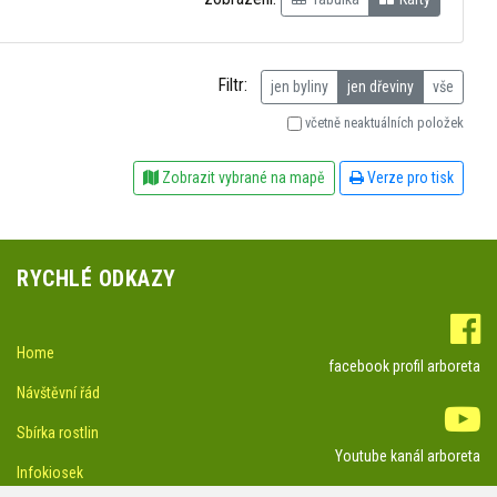
Filtr:
jen byliny
jen dřeviny
vše
včetně neaktuálních položek
Zobrazit vybrané na mapě
Verze pro tisk
RYCHLÉ ODKAZY
Home
facebook profil arboreta
Návštěvní řád
Sbírka rostlin
Youtube kanál arboreta
Infokiosek