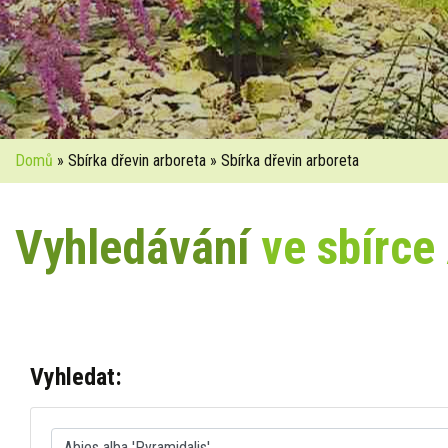
Domů
» Sbírka dřevin arboreta » Sbírka dřevin arboreta
Vyhledávání
ve sbírce
Vyhledat: