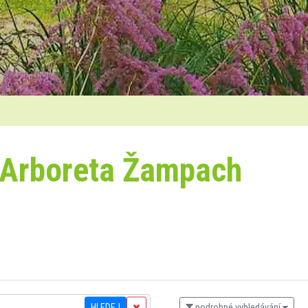
 Arboreta Žampach
HLEDEJ
podrobné vyhledávání