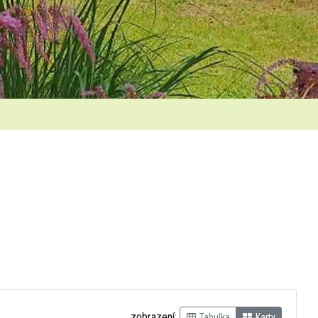
zobrazení:
Tabulka
Karty