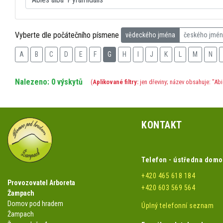
Vyberte dle počátečního písmene
vědeckého jména
českého jmé
A
B
C
D
E
F
G
H
I
J
K
L
M
N
Nalezeno: 0 výskytů
(
Aplikované filtry:
jen dřeviny; název obsahuje: "Abi
KONTAKT
Telefon - ústředna dom
+420 465 618 184
Provozovatel Arboreta
+420 603 569 564
Žampach
Domov pod hradem
Úplný telefonní seznam
Žampach