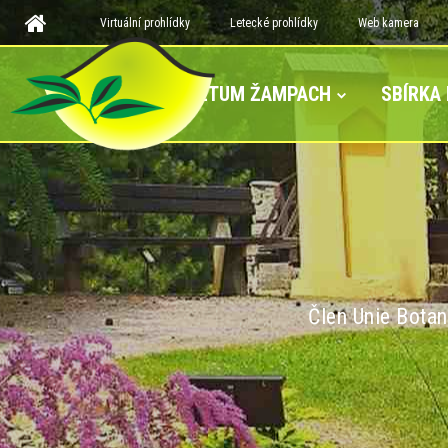
Virtuální prohlídky
Letecké prohlídky
Web kamera
ARBORETUM ŽAMPACH
SBÍRKA
Člen Unie Botan