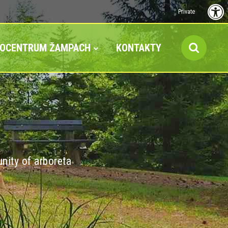
Private
FOCENTRUM ŽAMPACH
KONTAKTY
nity of arboreta