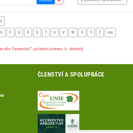
na
O
P
Q
R
S
T
U
V
W
X
Y
Z
vše
es alba 'Pyramidalis'"; počáteční písmeno: G - vědecké)
ČLENSTVÍ A SPOLUPRÁCE
ova