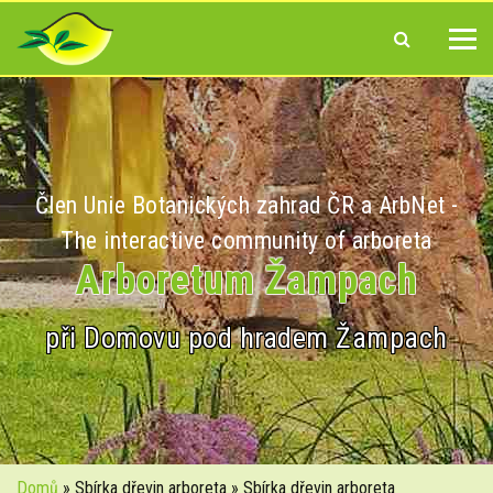
Člen Unie Botanických zahrad ČR a ArbNet -
The interactive community of arboreta
Arboretum Žampach
při Domovu pod hradem Žampach
Domů
» Sbírka dřevin arboreta » Sbírka dřevin arboreta