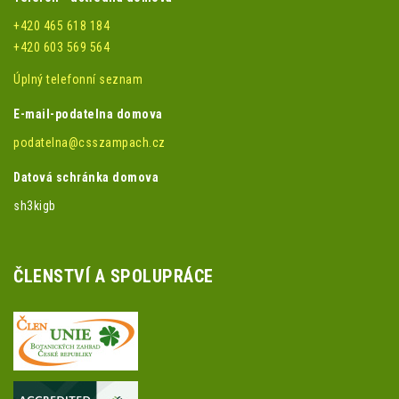
+420 465 618 184
+420 603 569 564
Úplný telefonní seznam
E-mail-podatelna domova
podatelna@csszampach.cz
Datová schránka domova
sh3kigb
ČLENSTVÍ A SPOLUPRÁCE