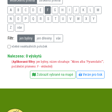
vědeckého jména
českého jména
A
B
C
D
E
F
G
H
I
J
K
L
M
N
O
P
Q
R
S
T
U
V
W
X
Y
Z
vše
Filtr:
jen byliny
jen dřeviny
vše
včetně neaktuálních položek
Nalezeno: 0 výskytů
(
Aplikované filtry:
jen byliny; název obsahuje: "Abies alba 'Pyramidalis'";
počáteční písmeno: F - vědecké)
Zobrazit vybrané na mapě
Verze pro tisk