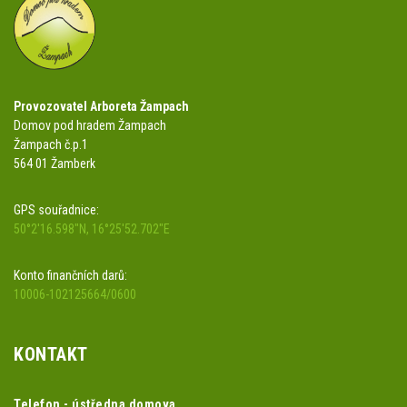
Provozovatel Arboreta Žampach
Domov pod hradem Žampach
Žampach č.p.1
564 01 Žamberk
GPS souřadnice:
50°2'16.598"N, 16°25'52.702"E
Konto finančních darů:
10006-102125664/0600
KONTAKT
Telefon - ústředna domova