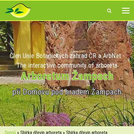
Člen Unie Botanických zahrad ČR a ArbNet -
The interactive community of arboreta
Arboretum Žampach
při Domovu pod hradem Žampach
Domů
» Sbírka dřevin arboreta » Sbírka dřevin arboreta