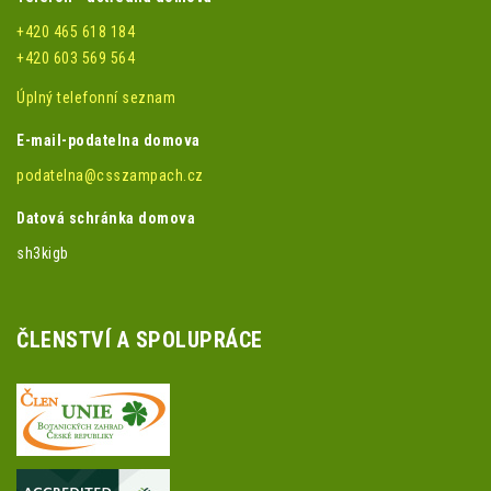
+420 465 618 184
+420 603 569 564
Úplný telefonní seznam
E-mail-podatelna domova
podatelna@csszampach.cz
Datová schránka domova
sh3kigb
ČLENSTVÍ A SPOLUPRÁCE