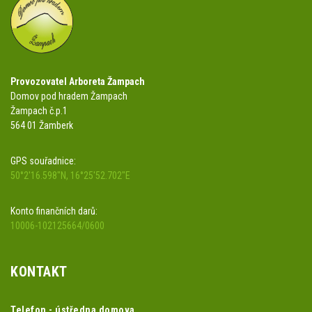
Provozovatel Arboreta Žampach
Domov pod hradem Žampach
Žampach č.p.1
564 01 Žamberk
GPS souřadnice:
50°2'16.598"N, 16°25'52.702"E
Konto finančních darů:
10006-102125664/0600
KONTAKT
Telefon - ústředna domova