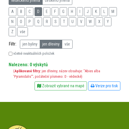
vědeckého jména
českého jména
A
B
C
D
E
F
G
H
I
J
K
L
M
N
O
P
Q
R
S
T
U
V
W
X
Y
Z
vše
Filtr:
jen byliny
jen dřeviny
vše
včetně neaktuálních položek
Nalezeno: 0 výskytů
(
Aplikované filtry:
jen dřeviny; název obsahuje: "Abies alba
'Pyramidalis'"; počáteční písmeno: D - vědecké)
Zobrazit vybrané na mapě
Verze pro tisk