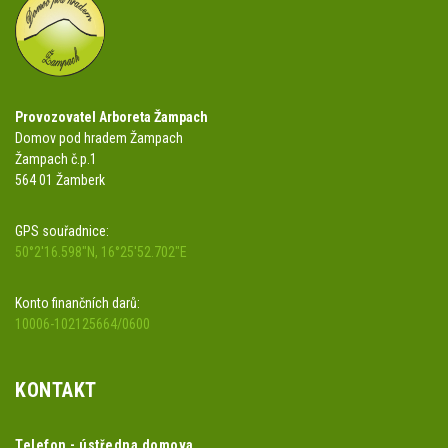
Provozovatel Arboreta Žampach
Domov pod hradem Žampach
Žampach č.p.1
564 01 Žamberk
GPS souřadnice:
50°2'16.598"N, 16°25'52.702"E
Konto finančních darů:
10006-102125664/0600
KONTAKT
Telefon - ústředna domova