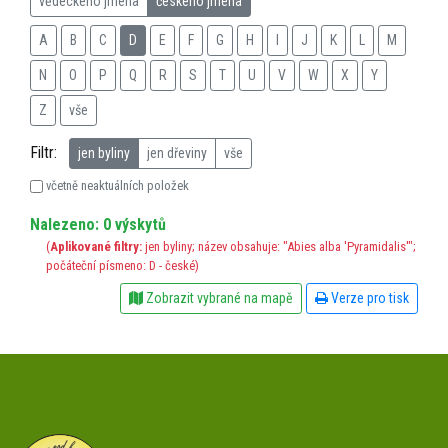
vědeckého jména
českého jména
A
B
C
D
E
F
G
H
I
J
K
L
M
N
O
P
Q
R
S
T
U
V
W
X
Y
Z
vše
Filtr:
jen byliny
jen dřeviny
vše
včetně neaktuálních položek
Nalezeno: 0 výskytů
(
Aplikované filtry:
jen byliny; název obsahuje: "Abies alba 'Pyramidalis'";
počáteční písmeno: D - české)
Zobrazit vybrané na mapě
Verze pro tisk