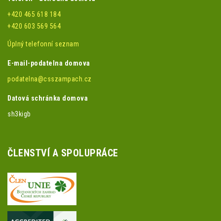
+420 465 618 184
+420 603 569 564
Úplný telefonní seznam
E-mail-podatelna domova
podatelna@csszampach.cz
Datová schránka domova
sh3kigb
ČLENSTVÍ A SPOLUPRÁCE