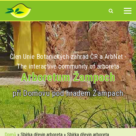
Člen Unie Botanických zahrad ČR a ArbNet -
The interactive community of arboreta
Arboretum Žampach
při Domovu pod hradem Žampach
Domů
» Sbírka dřevin arboreta » Sbírka dřevin arboreta