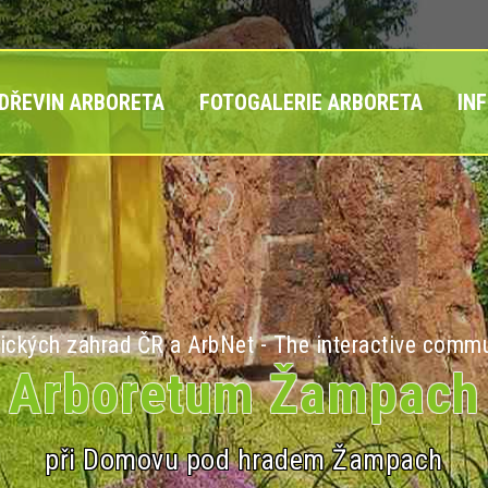
 DŘEVIN ARBORETA
FOTOGALERIE ARBORETA
IN
ických zahrad ČR a ArbNet - The interactive commu
Arboretum Žampach
při Domovu pod hradem Žampach