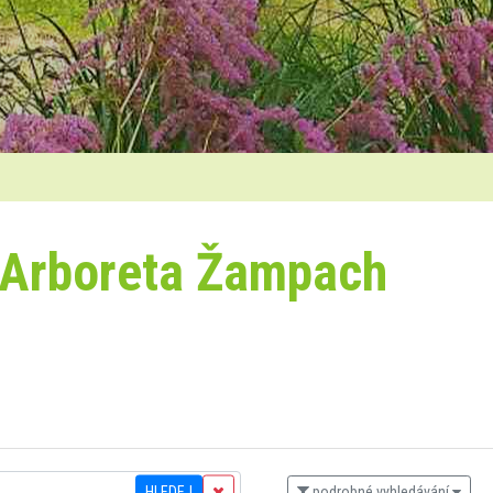
 Arboreta Žampach
HLEDEJ
podrobné vyhledávání