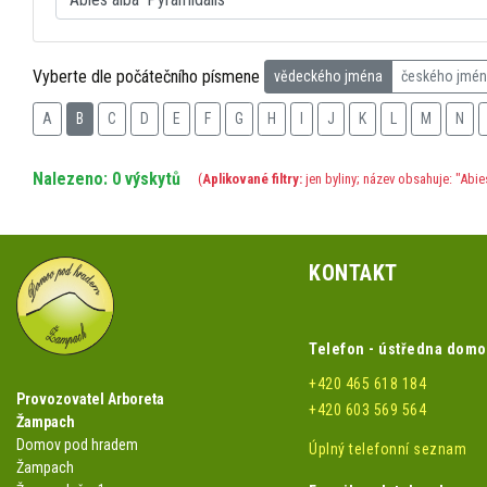
Vyberte dle počátečního písmene
vědeckého jména
českého jmé
A
B
C
D
E
F
G
H
I
J
K
L
M
N
Nalezeno: 0 výskytů
(
Aplikované filtry:
jen byliny; název obsahuje: "Abie
KONTAKT
Telefon - ústředna dom
+420 465 618 184
Provozovatel Arboreta
+420 603 569 564
Žampach
Domov pod hradem
Úplný telefonní seznam
Žampach