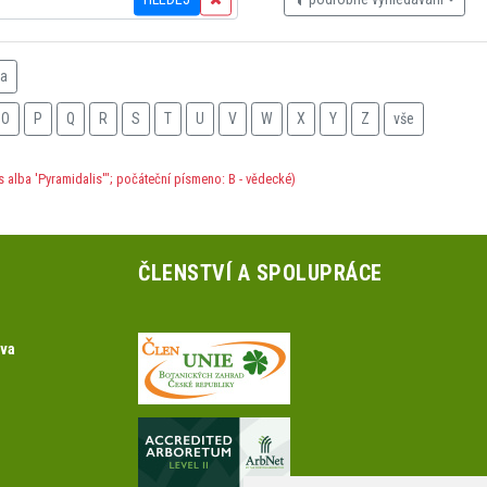
na
O
P
Q
R
S
T
U
V
W
X
Y
Z
vše
s alba 'Pyramidalis'"; počáteční písmeno: B - vědecké)
ČLENSTVÍ A SPOLUPRÁCE
ova