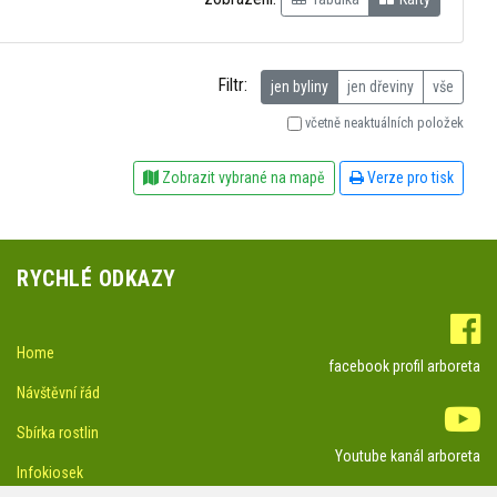
Filtr:
jen byliny
jen dřeviny
vše
včetně neaktuálních položek
Zobrazit vybrané na mapě
Verze pro tisk
RYCHLÉ ODKAZY
Home
facebook profil arboreta
Návštěvní řád
Sbírka rostlin
Youtube kanál arboreta
Infokiosek