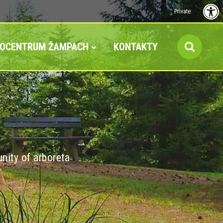
Private
FOCENTRUM ŽAMPACH
KONTAKTY
nity of arboreta