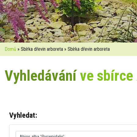
Domů
» Sbírka dřevin arboreta » Sbírka dřevin arboreta
Vyhledávání
ve sbírce
Vyhledat: