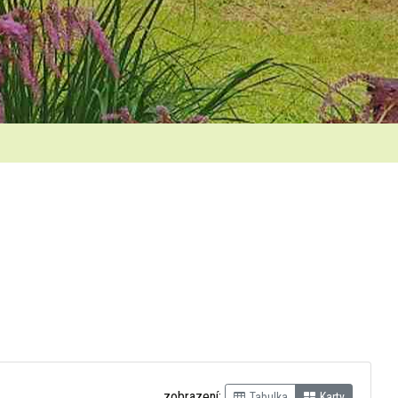
zobrazení:
Tabulka
Karty