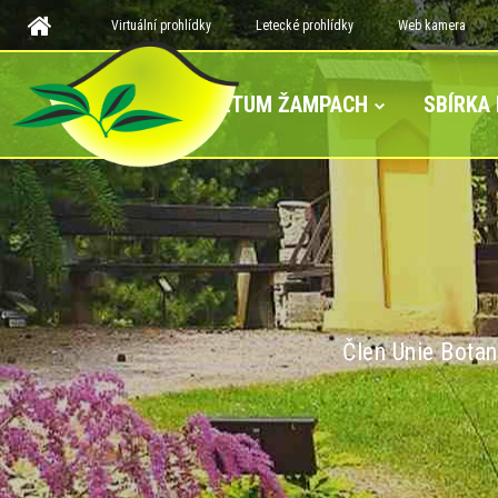
Virtuální prohlídky
Letecké prohlídky
Web kamera
ARBORETUM ŽAMPACH
SBÍRKA
Člen Unie Botan