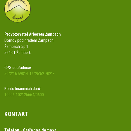
Provozovatel Arboreta Žampach
Domov pod hradem Žampach
Žampach č.p.1
564 01 Žamberk
GPS souřadnice:
50°2'16.598"N, 16°25'52.702"E
Konto finančních darů:
10006-102125664/0600
KONTAKT
Telefon - ústředna domova