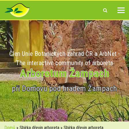
Člen Unie Botanických zahrad ČR a ArbNet -
The interactive community of arboreta
Arboretum Žampach
při Domovu pod hradem Žampach
Domů
» Sbírka dřevin arboreta » Sbírka dřevin arboreta