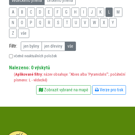
vědeckého jména
českého jména
A
B
C
D
E
F
G
H
I
J
K
L
M
N
O
P
Q
R
S
T
U
V
W
X
Y
Z
vše
Filtr:
jen byliny
jen dřeviny
vše
včetně neaktuálních položek
Nalezeno: 0 výskytů
(
Aplikované filtry:
název obsahuje: "Abies alba 'Pyramidalis'"; počáteční
písmeno: L - vědecké)
Zobrazit vybrané na mapě
Verze pro tisk