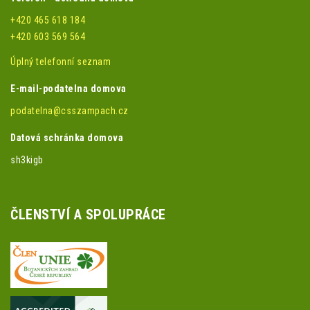
+420 465 618 184
+420 603 569 564
Úplný telefonní seznam
E-mail-podatelna domova
podatelna@csszampach.cz
Datová schránka domova
sh3kigb
ČLENSTVÍ A SPOLUPRÁCE