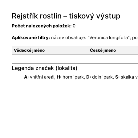
Rejstřík rostlin – tiskový výstup
Počet nalezených položek:
0
Aplikované filtry:
název obsahuje: "Veronica longifolia"; p
Vědecké jméno
České jméno
Legenda značek (lokalita)
A:
vnitřní areál,
H:
horní park,
D:
dolní park,
S:
skalka v