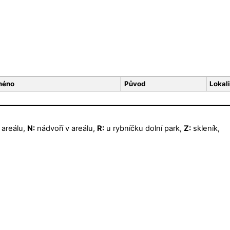
méno
Původ
Lokali
 areálu,
N:
nádvoří v areálu,
R:
u rybníčku dolní park,
Z:
skleník,