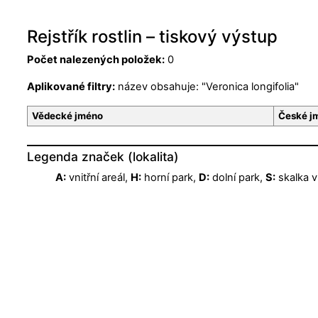
Rejstřík rostlin – tiskový výstup
Počet nalezených položek:
0
Aplikované filtry:
název obsahuje: "Veronica longifolia"
Vědecké jméno
České j
Legenda značek (lokalita)
A:
vnitřní areál,
H:
horní park,
D:
dolní park,
S:
skalka v