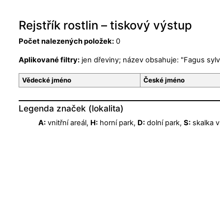
Rejstřík rostlin – tiskový výstup
Počet nalezených položek:
0
Aplikované filtry:
jen dřeviny; název obsahuje: "Fagus sylva
Vědecké jméno
České jméno
Legenda značek (lokalita)
A:
vnitřní areál,
H:
horní park,
D:
dolní park,
S:
skalka v