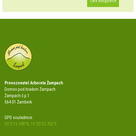
Celá fotogalerie
Provozovatel Arboreta Žampach
Domov pod hradem Žampach
Žampach č.p.1
564 01 Žamberk
GPS souřadnice:
50°2'16.598"N, 16°25'52.702"E